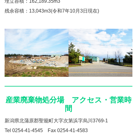
埋立容積：162,189.35m3
残余容積：13,043m3(令和7年10月3日現在)
産業廃棄物処分場 アクセス・営業時
間
新潟県北蒲原郡聖籠町大字次第浜字烏川3769-1
Tel 0254-41-4545 Fax 0254-41-4583